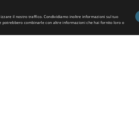
izzare il nostro traffico. Condividiamo inoltre informazioni sul tuo
 che potrebbero combinarle con altre informazioni che hai fornito loro o