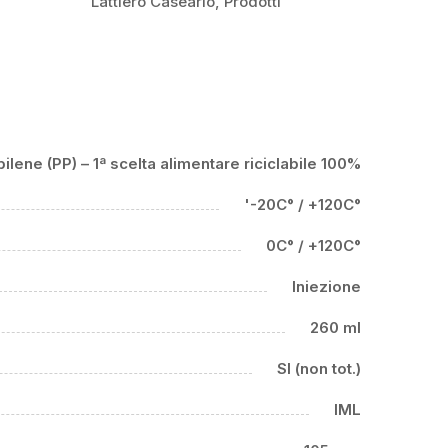
Lattiero Caseario
,
Prodotti
ilene (PP) – 1ª scelta alimentare riciclabile 100%
'-20C° / +120C°
0C° / +120C°
Iniezione
260 ml
SI (non tot.)
IML