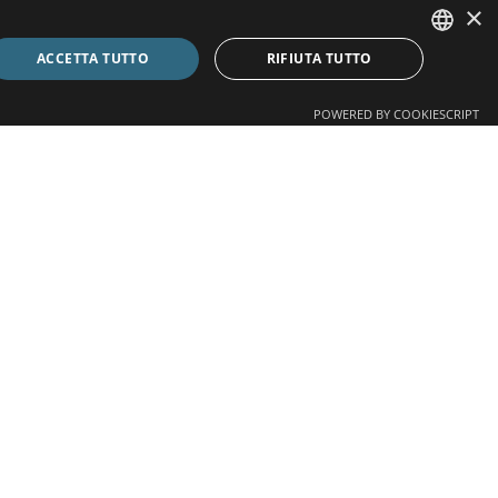
×
ACCETTA TUTTO
RIFIUTA TUTTO
ITALIAN
POWERED BY COOKIESCRIPT
ENGLISH
SPANISH
FRANÇOIS