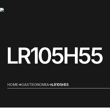
Home
Azienda
Focus
Prodotti
Servizi
De
Azienda
Prodotti
LR105H55
Servizi
Dealers
Collabora
Contatto
HOME
GASTRONOMIA
LR105H55
Italiano
Español
(
Spagnolo
)
English
(
Inglese
)