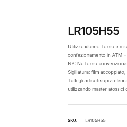
LR105H55
Utilizzo idoneo: forno a mi
confezionamento in ATM – 
NB: No forno convenzional
Sigillatura: film accoppiato
Tutti gli articoli sopra elen
utilizzando master atossici c
LR105H55
SKU