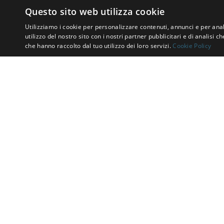
Questo sito web utilizza cookie
Utilizziamo i cookie per personalizzare contenuti, annunci e per anal
utilizzo del nostro sito con i nostri partner pubblicitari e di analisi
che hanno raccolto dal tuo utilizzo dei loro servizi.
Cookie Policy