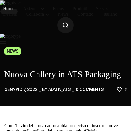
Home
Azienda
Focus
Prodotti
Servizi
Dealers
Collabora
News
Contatto
Italiano
Azienda
Prodotti
Servizi
NEWS
Dealers
Collabora
Nuova Gallery in ATS Packaging
Contatto
GENNAIO 7, 2022
BY
ADMIN_ATS
0
COMMENTS
2
Italiano
Con l’inizio del nuovo anno abbiamo deciso di inserire nuove
immagini nella gallery del nostro sito web ufficiale.