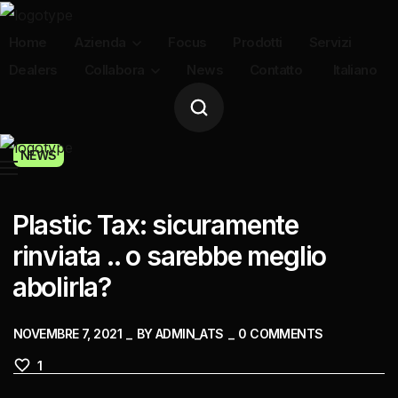
Home
Azienda
Focus
Prodotti
Servizi
Dealers
Collabora
News
Contatto
Italiano
Azienda
Prodotti
Servizi
NEWS
Dealers
Collabora
Plastic Tax: sicuramente
rinviata .. o sarebbe meglio
Contatto
abolirla?
Italiano
NOVEMBRE 7, 2021
BY
ADMIN_ATS
0
COMMENTS
1